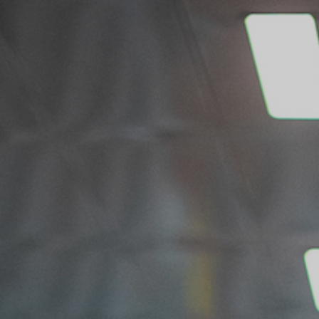
Una amplia selección
de oportunidades en
todo el mundo.
Indicanos tu locación para mostrar las
posiciones en tu área.
CANADÁ
ESTADOS UNIDOS
MÉXICO