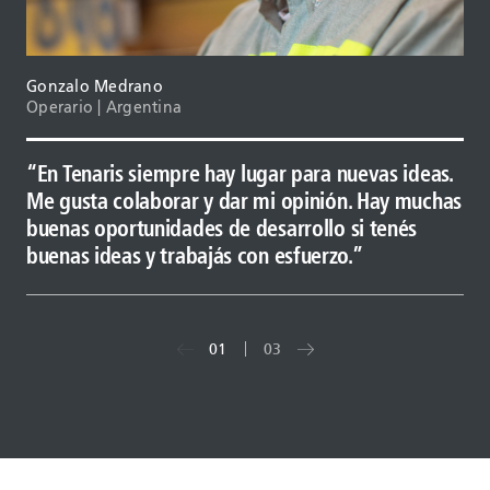
Gonzalo Medrano
Operario | Argentina
En Tenaris siempre hay lugar para nuevas ideas.
Tenaris te da la posibilidad de crecer. Tiene
Sé que tengo que trabajar duro, y eso hago. M
Me gusta colaborar y dar mi opinión. Hay muchas
equipamiento y procesos que representan un
equipo depende de mí, Tenaris depende de mí y
buenas oportunidades de desarrollo si tenés
desafío constante. En otras compañías, encontr
mi familia depende de mí. Sé qué es lo que ten
buenas ideas y trabajás con esfuerzo.
esta motivación no es tan frecuente.
que hacer, y siempre trato de ser mejor.
01
03