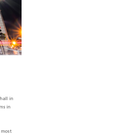
hall in
ms in
e most