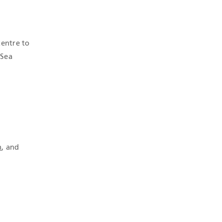
centre to
 Sea
n
, and