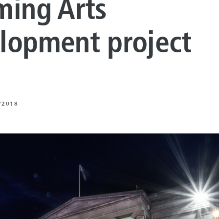
ming Arts
 DE REVESTIMIENTO
NTO DE
lopment project
UROS
 BAJO CARBONO
 DE ENERGÍA
/2018
NTO ARTIFICIAL
ING
Z
 Y MECÁNICA