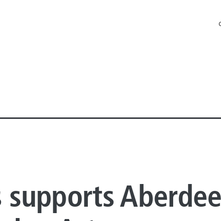
 OFFSHORE
s supports Aberde
 ONSHORE