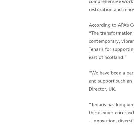
comprehensive work c
restoration and reno
According to APA’s 
“The transformation w
contemporary, vibran
Tenaris for supportin
east of Scotland.”
“We have been a par
and support such an h
Director, UK.
“Tenaris has long be
these experiences ex
– innovation, divers