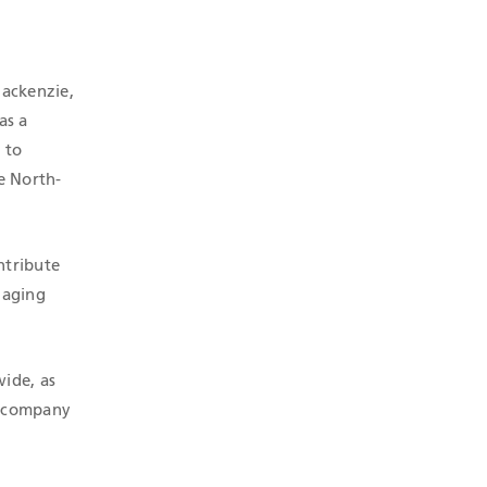
ackenzie,
as a
 to
e North-
ntribute
naging
wide, as
e company