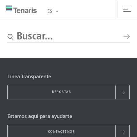
ES
oductos y Servicios
bre nosotros
stentabilidad
Línea Transparente
versionistas
REPORTAR
rrera
la de prensa
Estamos aquí para ayudarte
ntáctanos
CONTÁCTENOS