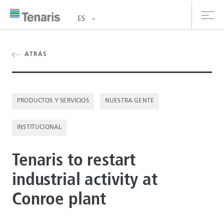
ES
oductos y Servicios
ATRÁS
bre nosotros
PRODUCTOS Y SERVICIOS
NUESTRA GENTE
stentabilidad
INSTITUCIONAL
versionistas
rrera
Tenaris to restart
industrial activity at
la de prensa
Conroe plant
ntáctanos