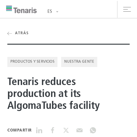
ES
oductos y Servicios
ATRÁS
bre nosotros
PRODUCTOS Y SERVICIOS
NUESTRA GENTE
stentabilidad
Tenaris reduces
versionistas
production at its
rrera
AlgomaTubes facility
la de prensa
ntáctanos
COMPARTIR