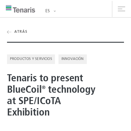
ES
oductos y Servicios
ATRÁS
bre nosotros
PRODUCTOS Y SERVICIOS
INNOVACIÓN
stentabilidad
Tenaris to present
versionistas
BlueCoil
technology
®
rrera
at SPE/ICoTA
la de prensa
Exhibition
ntáctanos