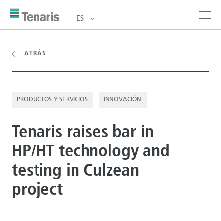
ES
oductos y Servicios
ATRÁS
bre nosotros
PRODUCTOS Y SERVICIOS
INNOVACIÓN
stentabilidad
Tenaris raises bar in
versionistas
HP/HT technology and
rrera
testing in Culzean
la de prensa
project
ntáctanos