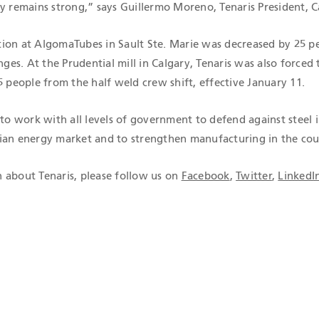
ry remains strong,” says Guillermo Moreno, Tenaris President, 
ion at AlgomaTubes in Sault Ste. Marie was decreased by 25 pe
nges. At the Prudential mill in Calgary, Tenaris was also forced 
5 people from the half weld crew shift, effective January 11.
 to work with all levels of government to defend against steel 
ian energy market and to strengthen manufacturing in the cou
 about Tenaris, please follow us on
Facebook
,
Twitter
,
LinkedI