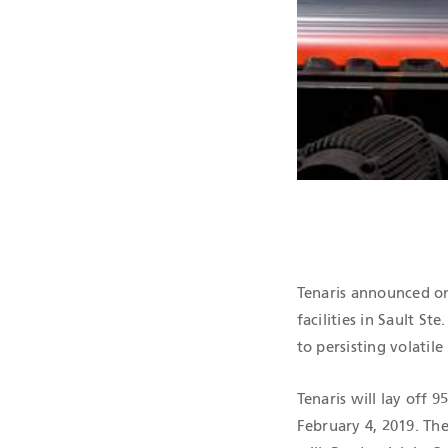
CERTIFICAC
Tenaris announced on 
facilities in Sault S
to persisting volatil
Tenaris will lay off 9
February 4, 2019. Th