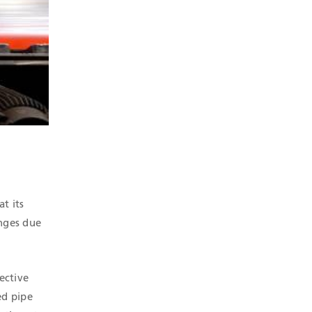
t its
anges due
fective
ed pipe