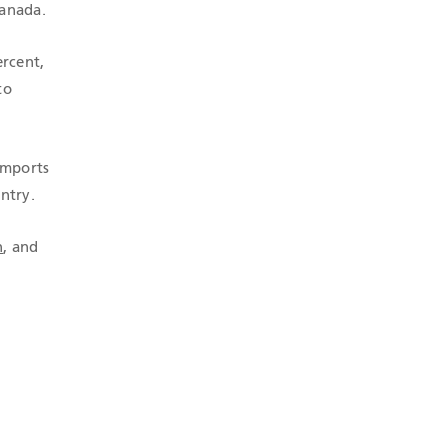
Canada.
rcent,
to
imports
ntry.
n
, and