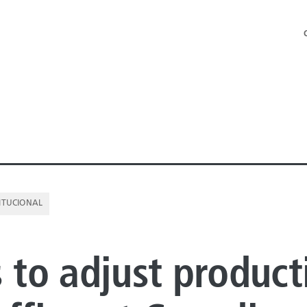
TITUCIONAL
 OFFSHORE
s to adjust product
 ONSHORE