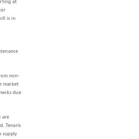
rting at
ter
l is in
ntenance
from non-
he market
enecks due
e are
d. Tenaris
o supply