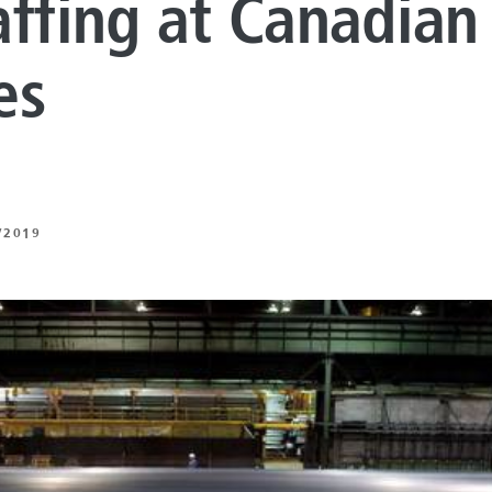
affing at Canadian
 DE REVESTIMIENTO
NTO DE
es
UROS
 BAJO CARBONO
 DE ENERGÍA
/2019
NTO ARTIFICIAL
ING
Z
 Y MECÁNICA