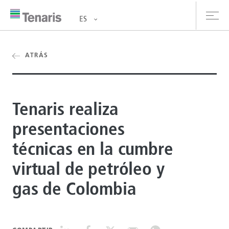
ES
oductos y Servicios
ATRÁS
bre nosotros
Tenaris realiza
stentabilidad
presentaciones
versionistas
técnicas en la cumbre
rrera
virtual de petróleo y
la de prensa
gas de Colombia
ntáctanos