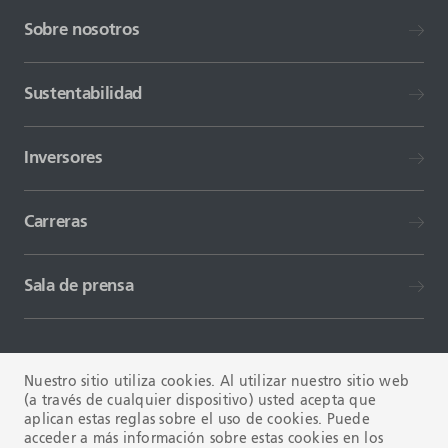
Sobre nosotros
Sustentabilidad
Inversores
Carreras
Sala de prensa
Nuestro sitio utiliza cookies. Al utilizar nuestro sitio web
(a través de cualquier dispositivo) usted acepta que
aplican estas reglas sobre el uso de cookies. Puede
TÉRMINOS Y CONDICIONES
FAQ
acceder a más información sobre estas cookies en los