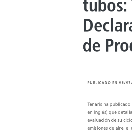
tubos: 
SOLUCIONES
rera
PROCESAMIE
Declar
HIDROCARB
de Pro
ENERGÍA DE
a de prensa
GENERACIÓN
táctanos
LEVANTAMIE
PUBLICADO EN 08/07
COILED TUB
Tenaris ha publicado 
AUTOMOTRI
en inglés) que detall
evaluación de su cicl
emisiones de aire, el 
INDUSTRIAL