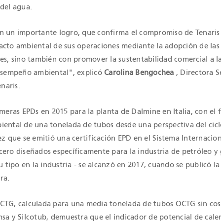
 del agua.
IONES QHSE
n un importante logro, que confirma el compromiso de Tenaris
acto ambiental de sus operaciones mediante la adopción de las
es, sino también con promover la sustentabilidad comercial a l
desempeño ambiental", explicó
Carolina Bengochea
, Directora S
naris.
imeras EPDs en 2015 para la planta de Dalmine en Italia, con el 
iental de una tonelada de tubos desde una perspectiva del cicl
ez que se emitió una certificación EPD en el Sistema Internacio
cero diseñados específicamente para la industria de petróleo y 
su tipo en la industria - se alcanzó en 2017, cuando se publicó l
ra.
CTG, calculada para una media tonelada de tubos OCTG sin cos
msa y Silcotub, demuestra que el indicador de potencial de cal