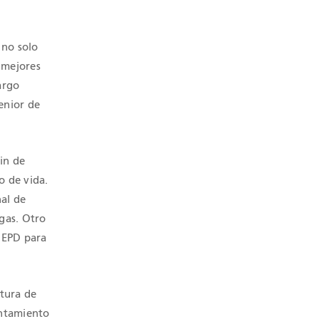
 no solo
 mejores
argo
enior de
fin de
o de vida.
nal de
gas. Otro
a EPD para
tura de
entamiento