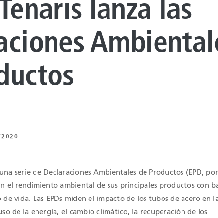
Tenaris lanza las
 DE REVESTIMIENTO
NTO DE
aciones Ambiental
UROS
ductos
 BAJO CARBONO
 DE ENERGÍA
NTO ARTIFICIAL
/2020
ING
una serie de Declaraciones Ambientales de Productos (EPD, por 
Z
an el rendimiento ambiental de sus principales productos con ba
o de vida. Las EPDs miden el impacto de los tubos de acero en l
uso de la energía, el cambio climático, la recuperación de los
 Y MECÁNICA