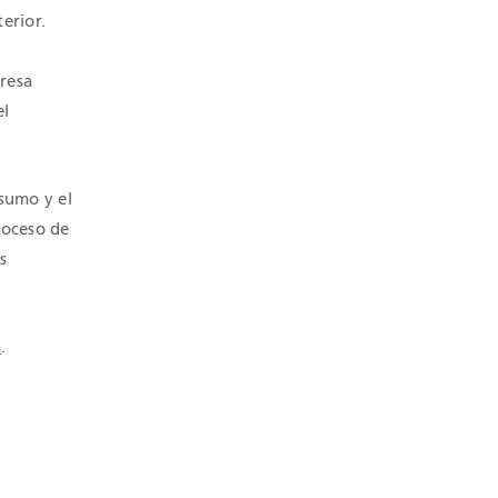
erior.
resa
el
nsumo y el
roceso de
s
m
.