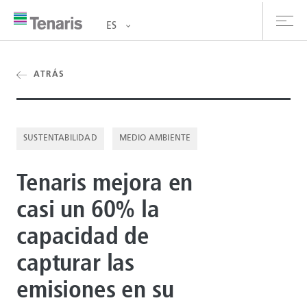
ES
oductos y Servicios
ATRÁS
bre nosotros
SUSTENTABILIDAD
MEDIO AMBIENTE
stentabilidad
Tenaris mejora en
versionistas
casi un 60% la
rrera
capacidad de
la de prensa
capturar las
ntáctanos
emisiones en su