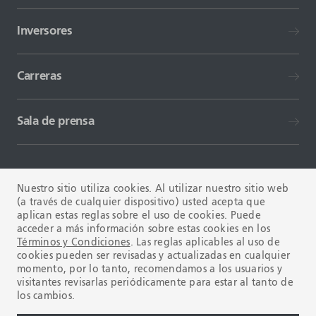
Inversores
Carreras
Sala de prensa
Nuestro sitio utiliza cookies. Al utilizar nuestro sitio web
(a través de cualquier dispositivo) usted acepta que
aplican estas reglas sobre el uso de cookies. Puede
TÉRMINOS Y CONDICIONES
FAQ
acceder a más información sobre estas cookies en los
Términos y Condiciones
. Las reglas aplicables al uso de
cookies pueden ser revisadas y actualizadas en cualquier
momento, por lo tanto, recomendamos a los usuarios y
visitantes revisarlas periódicamente para estar al tanto de
los cambios.