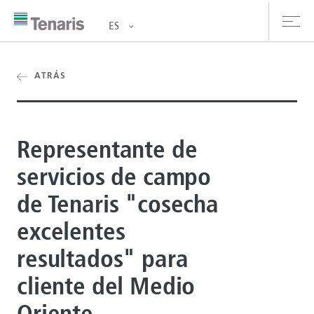
ES
oductos y Servicios
ATRÁS
bre nosotros
Representante de
stentabilidad
servicios de campo
versionistas
de Tenaris "cosecha
rrera
excelentes
la de prensa
resultados" para
cliente del Medio
ntáctanos