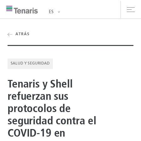
ES
oductos y Servicios
ATRÁS
bre nosotros
SALUD Y SEGURIDAD
stentabilidad
Tenaris y Shell
versionistas
refuerzan sus
rrera
protocolos de
la de prensa
seguridad contra el
ntáctanos
COVID-19 en