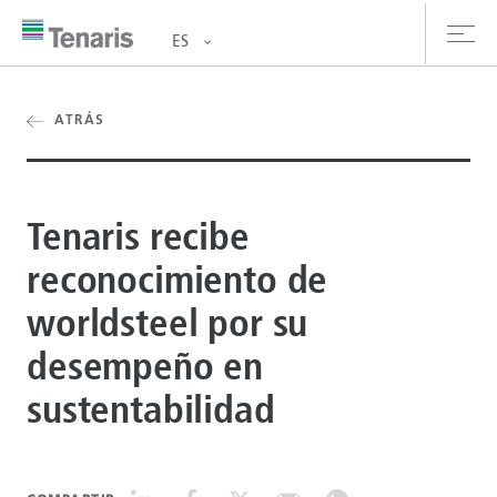
ES
oductos y Servicios
ATRÁS
bre nosotros
Tenaris recibe
stentabilidad
reconocimiento de
versionistas
worldsteel por su
rrera
desempeño en
la de prensa
sustentabilidad
ntáctanos