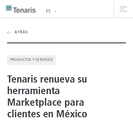
ES
oductos y Servicios
ATRÁS
bre nosotros
PRODUCTOS Y SERVICIOS
stentabilidad
Tenaris renueva su
versionistas
herramienta
rrera
Marketplace para
la de prensa
clientes en México
ntáctanos