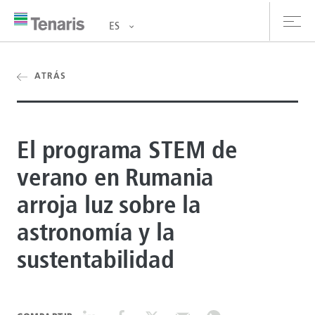
ES
oductos y Servicios
ATRÁS
bre nosotros
El programa STEM de
stentabilidad
verano en Rumania
versionistas
arroja luz sobre la
rrera
astronomía y la
la de prensa
sustentabilidad
ntáctanos