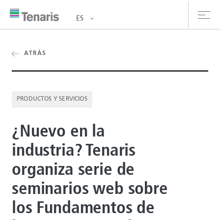
ES
oductos y Servicios
ATRÁS
bre nosotros
PRODUCTOS Y SERVICIOS
stentabilidad
¿Nuevo en la
versionistas
industria? Tenaris
rrera
organiza serie de
la de prensa
seminarios web sobre
ntáctanos
los Fundamentos de