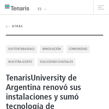
ES
oductos y Servicios
ATRÁS
bre nosotros
SUSTENTABILIDAD
INNOVACIÓN
COMUNIDAD
stentabilidad
NUESTRA GENTE
SOLUCIONES DIGITALES
versionistas
rrera
TenarisUniversity de
Argentina renovó sus
la de prensa
instalaciones y sumó
ntáctanos
tecnología de