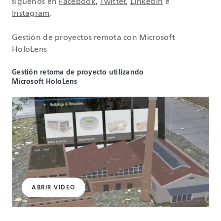
síguenos en
Facebook
,
Twitter
,
LinkedIn
e
Instagram
.
Gestión de proyectos remota con Microsoft
HoloLens
Gestión retoma de proyecto utilizando
Microsoft HoloLens
ABRIR VIDEO