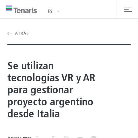
ES
oductos y Servicios
ATRÁS
bre nosotros
Se utilizan
stentabilidad
tecnologías VR y AR
versionistas
para gestionar
rrera
proyecto argentino
la de prensa
desde Italia
ntáctanos