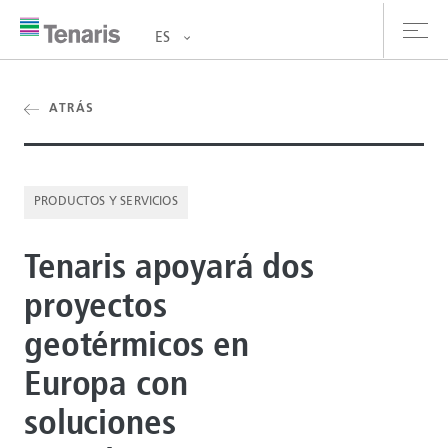
ES
oductos y Servicios
ATRÁS
bre nosotros
PRODUCTOS Y SERVICIOS
stentabilidad
Tenaris apoyará dos
versionistas
proyectos
rrera
geotérmicos en
la de prensa
Europa con
ntáctanos
soluciones