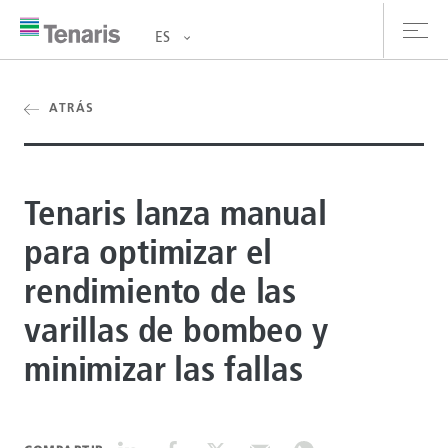
ES
oductos y Servicios
ATRÁS
bre nosotros
Tenaris lanza manual
stentabilidad
para optimizar el
versionistas
rendimiento de las
rrera
varillas de bombeo y
la de prensa
minimizar las fallas
ntáctanos