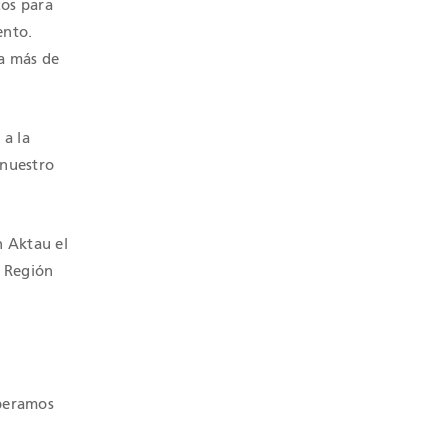
cos para
ento.
 a más de
 a la
 nuestro
n Aktau el
a Región
a
speramos