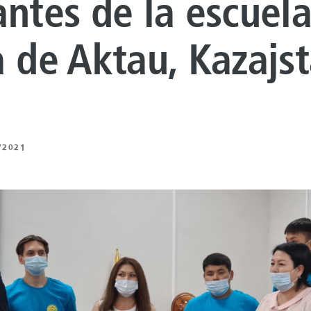
antes de la escuel
 DE REVESTIMIENTO
NTO DE
a de Aktau, Kazajs
UROS
 BAJO CARBONO
 DE ENERGÍA
/2021
NTO ARTIFICIAL
ING
Z
 Y MECÁNICA