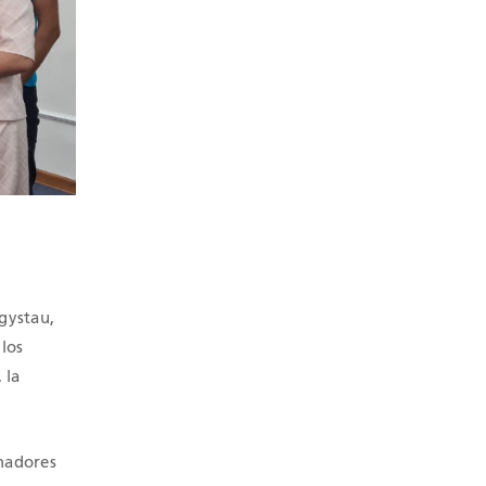
gystau,
los
 la
anadores