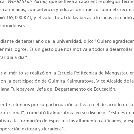
ocal
World Skills Aktau
, que se lleva a cabo entre colegios técni
 calificadas, competencia y educación superior para el crecimi
ió 169,000 KZT, y el valor total de las becas ofrecidas ascendió
adounidenses.
diante de tercer año de la universidad, dijo: "Quiero agradecer
r mis logros. Es un gesto que nos motiva a todos a desarrollar
ar día a día".
 al mérito se realizó en la Escuela Politécnica de Mangystau e
con la participación de Gulmira Kalmuratova, Vice Alcalde de l
lana Tulebayeva, Jefa del Departamento de Educación.
te a Tenaris por su participación activa en el desarrollo de la
profesional”, comentó Kalmuratova en su discurso. "Esta es un
ativa a la formación de especialistas altamente calificados, y e
ooperación exitosa y duradera".