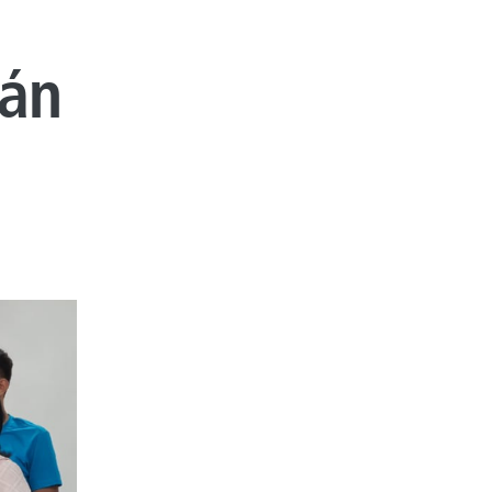
a
tán