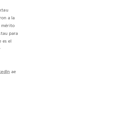
ktau
ron a la
l mérito
stau para
 es el
y
kedIn
ae