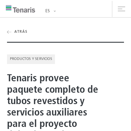
ES
oductos y Servicios
ATRÁS
bre nosotros
PRODUCTOS Y SERVICIOS
stentabilidad
Tenaris provee
versionistas
paquete completo de
rrera
tubos revestidos y
la de prensa
servicios auxiliares
ntáctanos
para el proyecto