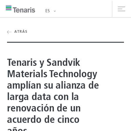
ES
oductos y Servicios
ATRÁS
bre nosotros
Tenaris y Sandvik
stentabilidad
Materials Technology
versionistas
amplían su alianza de
rrera
larga data con la
la de prensa
renovación de un
acuerdo de cinco
ntáctanos