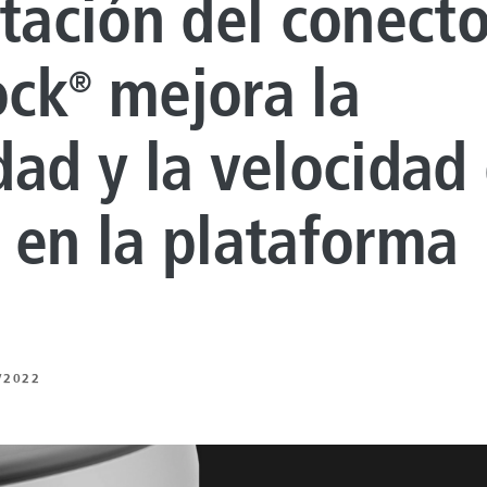
otación del conecto
 DE REVESTIMIENTO
NTO DE
ock
mejora la
®
UROS
dad y la velocidad
 BAJO CARBONO
 DE ENERGÍA
 en la plataforma
NTO ARTIFICIAL
ING
/2022
Z
 Y MECÁNICA