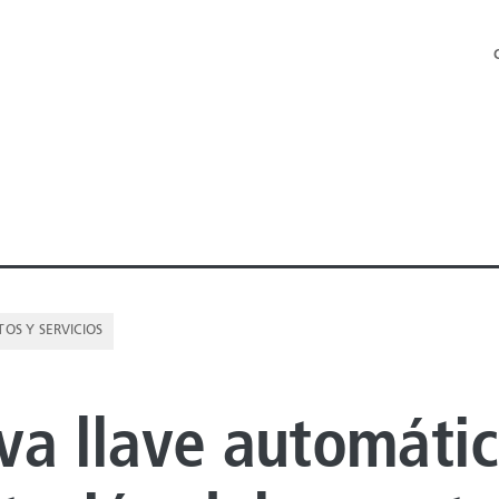
OS Y SERVICIOS
 OFFSHORE
va llave automáti
 ONSHORE