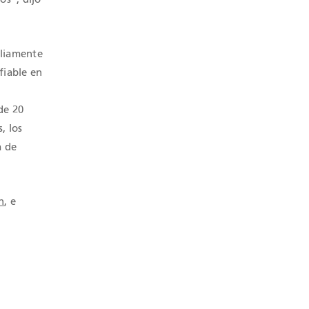
pliamente
fiable en
de 20
, los
a de
n
, e