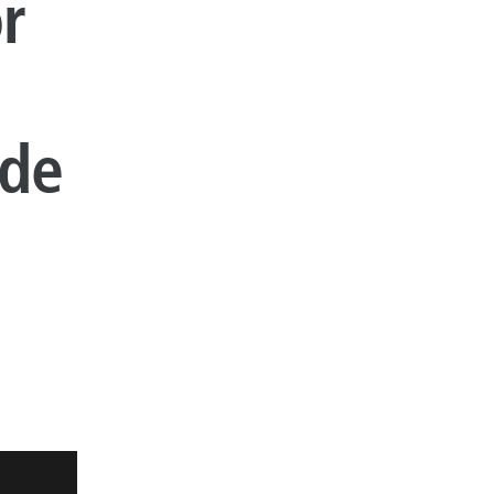
r
 de