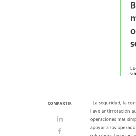
B
m
o
s
Lu
Ga
“La seguridad, la con
COMPARTIR
llave antirrotación 
operaciones más simp
apoyar a los operado
soluciones técnicas a