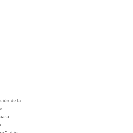
cción de la
e
 para
n
os”, dijo