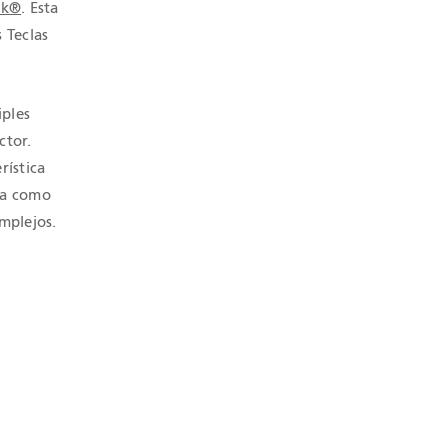
ck®
. Esta
 Teclas
iples
ctor.
rística
da como
mplejos.