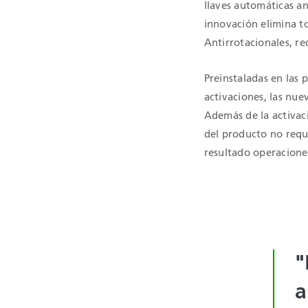
llaves automáticas a
innovación elimina to
Antirrotacionales, r
Preinstaladas en las 
activaciones, las nue
Además de la activaci
del producto no requ
resultado operaciones
"
a