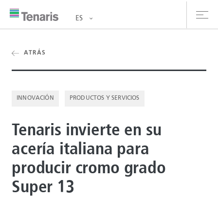
ES
oductos y Servicios
ATRÁS
bre nosotros
INNOVACIÓN
PRODUCTOS Y SERVICIOS
stentabilidad
Tenaris invierte en su
versionistas
acería italiana para
rrera
producir cromo grado
la de prensa
Super 13
ntáctanos