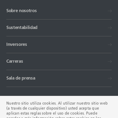
Sobre nosotros
Sustentabilidad
Inversores
Carreras
Sala de prensa
Nuestro sitio utiliza cookies. Al utilizar nuestro sitio web
(a través de cualquier dispositivo) usted acepta que
aplican estas reglas sobre el uso de cookies. Puede
TÉRMINOS Y CONDICIONES
FAQ