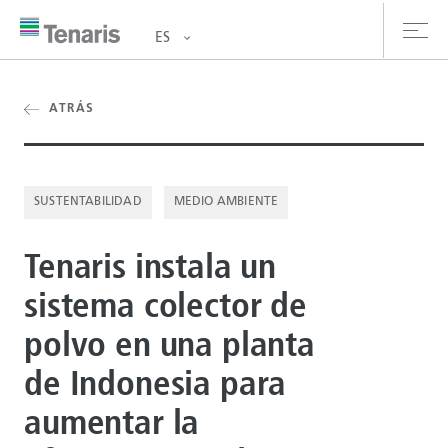
ES
oductos y Servicios
ATRÁS
bre nosotros
SUSTENTABILIDAD
MEDIO AMBIENTE
stentabilidad
Tenaris instala un
versionistas
sistema colector de
rrera
polvo en una planta
la de prensa
de Indonesia para
ntáctanos
aumentar la