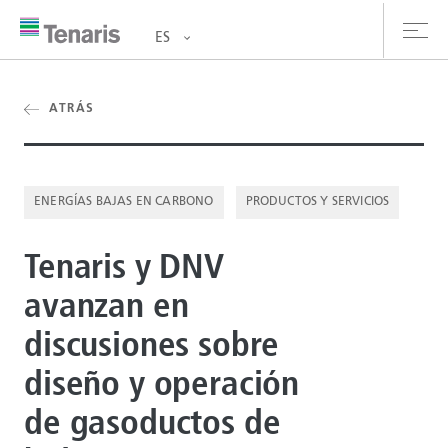
ES
oductos y Servicios
ATRÁS
bre nosotros
ENERGÍAS BAJAS EN CARBONO
PRODUCTOS Y SERVICIOS
stentabilidad
Tenaris y DNV
versionistas
avanzan en
rrera
discusiones sobre
la de prensa
diseño y operación
ntáctanos
de gasoductos de