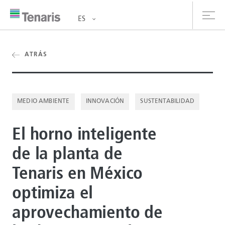
ES
oductos y Servicios
ATRÁS
bre nosotros
MEDIO AMBIENTE
INNOVACIÓN
SUSTENTABILIDAD
stentabilidad
El horno inteligente
versionistas
de la planta de
rrera
Tenaris en México
la de prensa
optimiza el
ntáctanos
aprovechamiento de