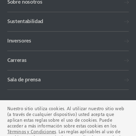
Sobre nosotros
Sustentabilidad
Inversores
Carreras
Sala de prensa
Nuestro sitio utiliza cookies. Al utilizar nuestro sitio web
(a través de cualquier dispositivo) usted acepta que
aplican estas reglas sobre el uso de cookies. Puede
TÉRMINOS Y CONDICIONES
FAQ
acceder a más información sobre estas cookies en los
Términos y Condiciones
. Las reglas aplicables al uso de