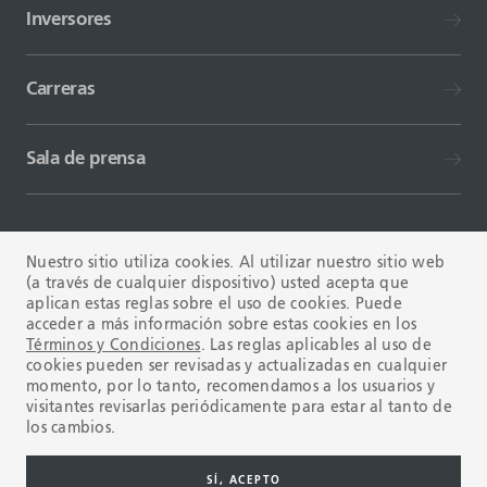
Inversores
Carreras
Sala de prensa
Nuestro sitio utiliza cookies. Al utilizar nuestro sitio web
(a través de cualquier dispositivo) usted acepta que
aplican estas reglas sobre el uso de cookies. Puede
TÉRMINOS Y CONDICIONES
FAQ
acceder a más información sobre estas cookies en los
Términos y Condiciones
. Las reglas aplicables al uso de
cookies pueden ser revisadas y actualizadas en cualquier
momento, por lo tanto, recomendamos a los usuarios y
visitantes revisarlas periódicamente para estar al tanto de
los cambios.
Copyright © 2003-2026 Tenaris. Todos los derechos reservados.
SÍ, ACEPTO