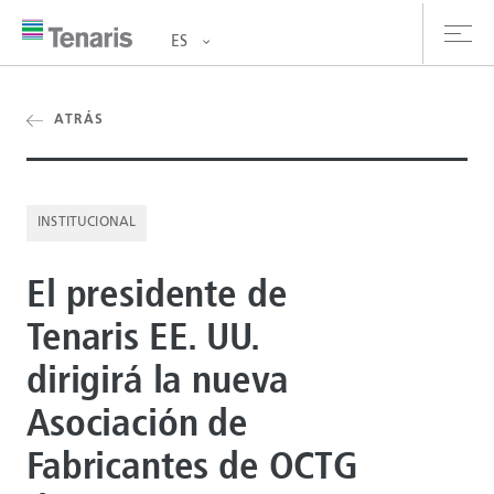
ES
oductos y Servicios
ATRÁS
bre nosotros
INSTITUCIONAL
stentabilidad
El presidente de
versionistas
Tenaris EE. UU.
rrera
dirigirá la nueva
la de prensa
Asociación de
ntáctanos
Fabricantes de OCTG