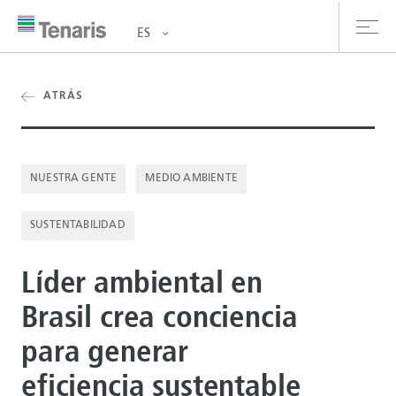
ES
oductos y Servicios
ATRÁS
bre nosotros
NUESTRA GENTE
MEDIO AMBIENTE
stentabilidad
SUSTENTABILIDAD
versionistas
rrera
Líder ambiental en
Brasil crea conciencia
la de prensa
para generar
ntáctanos
eficiencia sustentable