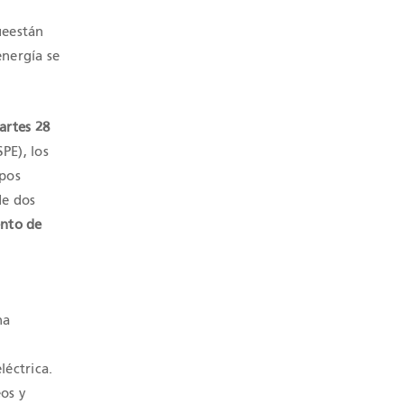
ueestán
energía se
artes 28
PE), los
mpos
de dos
nto de
na
léctrica.
os y