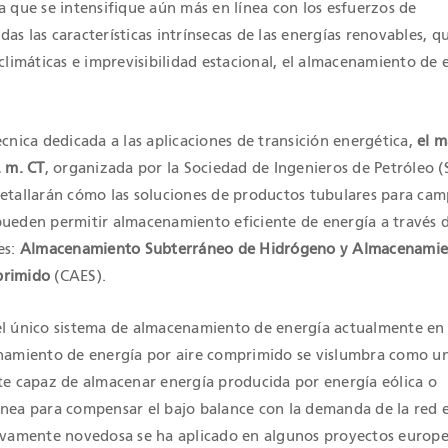
a que se intensifique aún más en línea con los esfuerzos de
as las características intrínsecas de las energías renovables, q
 climáticas e imprevisibilidad estacional, el almacenamiento de 
écnica dedicada a las aplicaciones de transición energética,
el m
. m. CT
, organizada por la Sociedad de Ingenieros de Petróleo (S
detallarán cómo las soluciones de productos tubulares para ca
pueden permitir almacenamiento eficiente de energía a través 
es:
Almacenamiento Subterráneo de Hidrógeno y Almacenamie
primido
(CAES).
el único sistema de almacenamiento de energía actualmente en
enamiento de energía por aire comprimido se vislumbra como u
nte capaz de almacenar energía producida por energía eólica o
ánea para compensar el bajo balance con la demanda de la red e
tivamente novedosa se ha aplicado en algunos proyectos europe