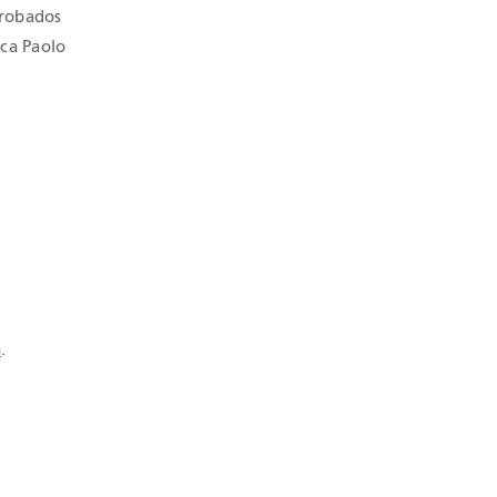
probados
aca Paolo
m
.