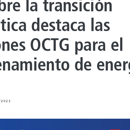
bre la transición
 DE REVESTIMIENTO
NTO DE
tica destaca las
UROS
ones OCTG para el
 BAJO CARBONO
 DE ENERGÍA
namiento de ener
NTO ARTIFICIAL
ING
/2023
Z
 Y MECÁNICA