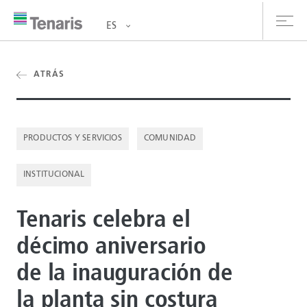
ES
oductos y Servicios
ATRÁS
bre nosotros
PRODUCTOS Y SERVICIOS
COMUNIDAD
stentabilidad
INSTITUCIONAL
versionistas
rrera
Tenaris celebra el
décimo aniversario
la de prensa
de la inauguración de
ntáctanos
la planta sin costura