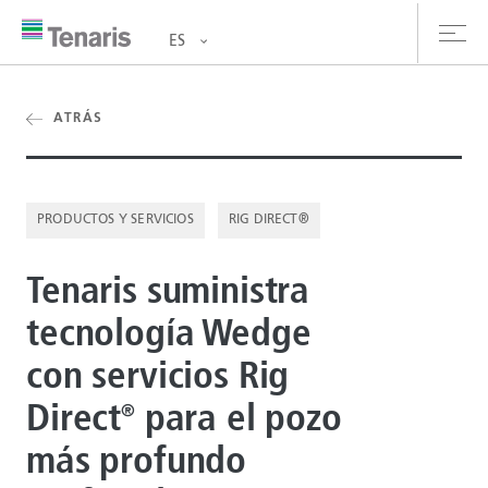
ES
oductos y Servicios
ATRÁS
bre nosotros
PRODUCTOS Y SERVICIOS
RIG DIRECT®
stentabilidad
Tenaris suministra
versionistas
tecnología Wedge
rrera
con servicios Rig
la de prensa
Direct
para el pozo
®
ntáctanos
más profundo