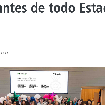
 DE REVESTIMIENTO
antes de todo Esta
NTO DE
s
UROS
 BAJO CARBONO
 DE ENERGÍA
/2024
NTO ARTIFICIAL
ING
Z
 Y MECÁNICA