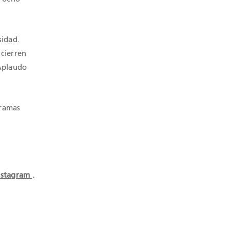
sidad.
 cierren
 Aplaudo
gramas
nstagram
.