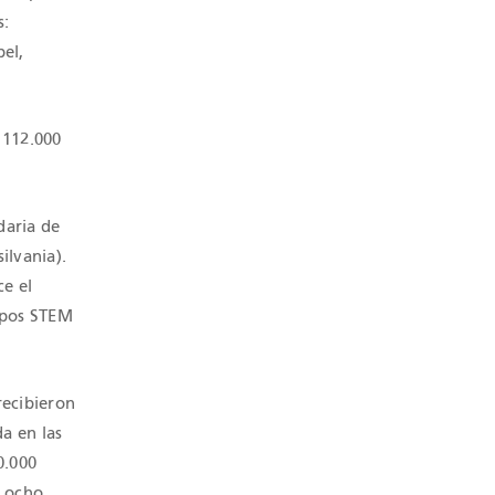
s:
el,
 112.000
daria de
ilvania).
e el
mpos STEM
recibieron
a en las
0.000
y ocho