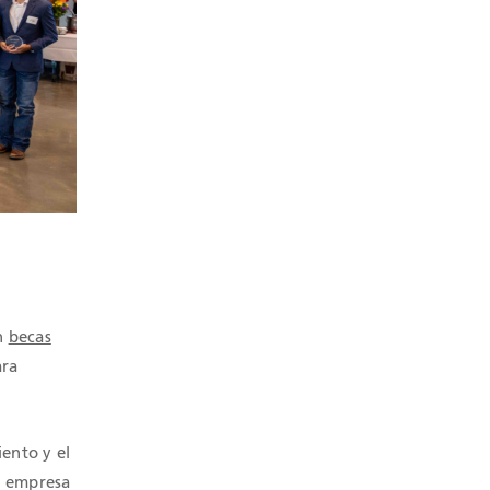
en
becas
ara
ento y el
a empresa