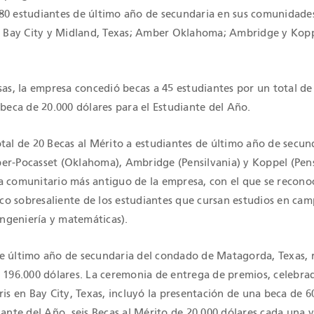
80 estudiantes de último año de secundaria en sus comunidade
s; Bay City y Midland, Texas; Amber Oklahoma; Ambridge y Kopp
sas, la empresa concedió becas a 45 estudiantes por un total de
 beca de 20.000 dólares para el Estudiante del Año.
tal de 20 Becas al Mérito a estudiantes de último año de secun
er-Pocasset (Oklahoma), Ambridge (Pensilvania) y Koppel (Pens
a comunitario más antiguo de la empresa, con el que se reconoc
o sobresaliente de los estudiantes que cursan estudios en ca
 ingeniería y matemáticas).
e último año de secundaria del condado de Matagorda, Texas, 
 196.000 dólares. La ceremonia de entrega de premios, celebrad
ris en Bay City, Texas, incluyó la presentación de una beca de 6
iante del Año, seis Becas al Mérito de 20.000 dólares cada una 