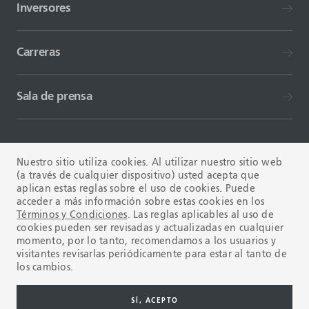
Inversores
Carreras
Sala de prensa
Nuestro sitio utiliza cookies. Al utilizar nuestro sitio web
(a través de cualquier dispositivo) usted acepta que
aplican estas reglas sobre el uso de cookies. Puede
TÉRMINOS Y CONDICIONES
FAQ
acceder a más información sobre estas cookies en los
Términos y Condiciones
. Las reglas aplicables al uso de
cookies pueden ser revisadas y actualizadas en cualquier
momento, por lo tanto, recomendamos a los usuarios y
visitantes revisarlas periódicamente para estar al tanto de
los cambios.
Copyright © 2003-2026 Tenaris. Todos los derechos reservados.
SÍ, ACEPTO