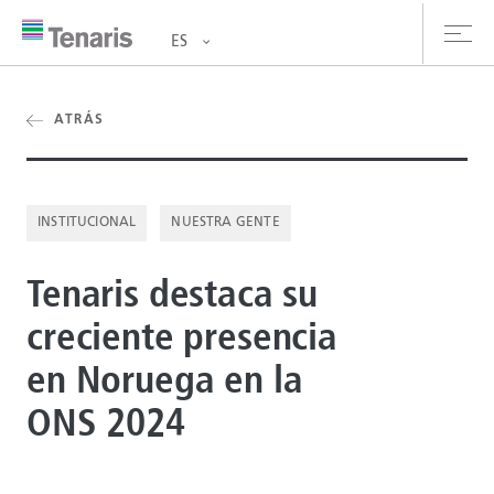
ES
oductos y Servicios
ATRÁS
bre nosotros
INSTITUCIONAL
NUESTRA GENTE
stentabilidad
Tenaris destaca su
versionistas
creciente presencia
rrera
en Noruega en la
la de prensa
ONS 2024
ntáctanos