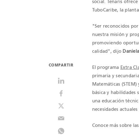
social. Tenaris ofre
TuboCaribe, la plant
"Ser reconocidos por
nuestra misión y pro
promoviendo oportuni
calidad", dijo
Daniel
COMPARTIR
El programa
Extra C
primaria y secundaria
Matemáticas (STEM) y 
básica y habilidades
una educación técnica
necesidades actuales 
Conoce más sobre la