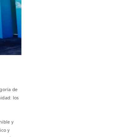
goría de
idad: los
nible y
ico y