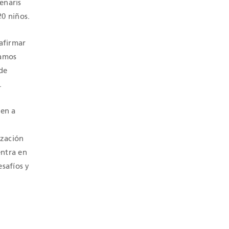
enaris
20 niños.
afirmar
tamos
de
.
ten a
ización
entra en
esafíos y