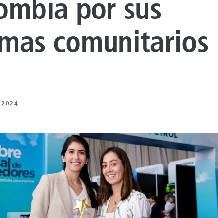
ombia por sus
 DE REVESTIMIENTO
NTO DE
mas comunitarios
UROS
 BAJO CARBONO
 DE ENERGÍA
/2024
NTO ARTIFICIAL
ING
Z
 Y MECÁNICA