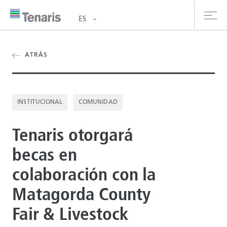
ES
oductos y Servicios
ATRÁS
bre nosotros
INSTITUCIONAL
COMUNIDAD
stentabilidad
Tenaris otorgará
versionistas
becas en
rrera
colaboración con la
la de prensa
Matagorda County
ntáctanos
Fair & Livestock