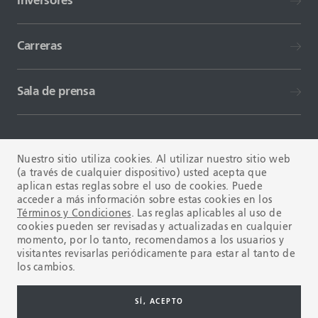
Inversores
Carreras
Sala de prensa
Nuestro sitio utiliza cookies. Al utilizar nuestro sitio web
(a través de cualquier dispositivo) usted acepta que
aplican estas reglas sobre el uso de cookies. Puede
TÉRMINOS Y CONDICIONES
FAQ
acceder a más información sobre estas cookies en los
Términos y Condiciones
. Las reglas aplicables al uso de
cookies pueden ser revisadas y actualizadas en cualquier
momento, por lo tanto, recomendamos a los usuarios y
visitantes revisarlas periódicamente para estar al tanto de
los cambios.
Copyright © 2003-2026 Tenaris. Todos los derechos reservados.
SÍ, ACEPTO