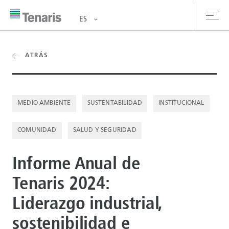
ES
oductos y Servicios
ATRÁS
bre nosotros
MEDIO AMBIENTE
SUSTENTABILIDAD
INSTITUCIONAL
stentabilidad
COMUNIDAD
SALUD Y SEGURIDAD
versionistas
rrera
Informe Anual de
Tenaris 2024:
la de prensa
Liderazgo industrial,
ntáctanos
sostenibilidad e